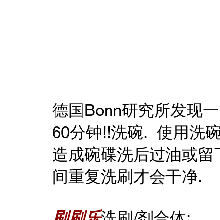
​德国Bonn研究所发
60分钟!!洗碗. 使用
造成碗碟洗后过油或留
间重复洗刷才会干净.
刷刷乐
洗刷/剂合体: