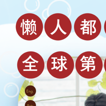
Eng.
Pets